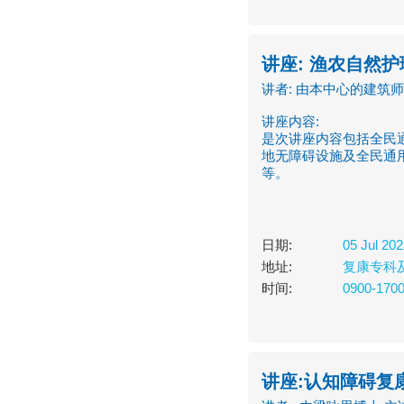
讲座: 渔农自然护
讲者: 由本中心的建筑
讲座内容:
是次讲座内容包括全民
地无障碍设施及全民通
等。
日期:
05 Jul 20
地址:
复康专科
时间:
0900-170
讲座:认知障碍复