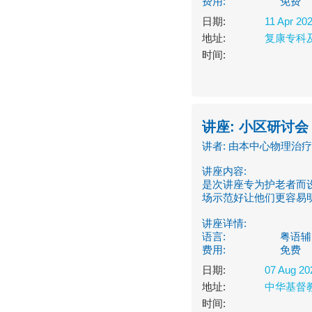
费用:
免费
日期:
11 Apr 20
地址:
复康专科
时间:
讲座: 小区研讨
讲者: 由本中心物理治
讲座内容:
是次讲座专为护老者而
场示范好让他们更容易
讲座详情:
语言:
粤语辅
费用:
免费
日期:
07 Aug 20
地址:
中华基督
时间: