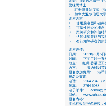
讲者: 由梁咏思博士 主
梁咏思博士
- 註册职业治疗师（
- 加拿大亚尔伯塔大
讲座内容
1. 使用脑电图和磁共
2. 可塑性神经的概念
3. 案例研究和评估结
4. 认知训练策略与实
5. 有认知障碍者的康
讲座详情:
日期: 2019年3月5日
时间: 下午二时十五
地点: 红磡 香港理工
语言: 粤语辅以英
报名参加费用: 港币$5
报名及查询:
电话: 2364 2345 (M
传真: 2764 5038
电子邮件: admin@rehaba
网站: www.rehabaidsoc
报名表格:
本机构收到报名表後，