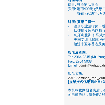
语言: 粤语辅以英语
费用: 港币400元 (
提前 (2018年6月3
讲者
:
黄惠兰博士
- 注册职业治疗师（
- 认证脑发展治疗师
- 匈牙利受训 引导式
- 美国受训 肌能动作
超过十五年香港及美国
报名及查询
:
Tel: 2364 2345 (Mr. Y
Fax: 2764 5038
Email:
admin@rehabaidso
报名表格:
2018 Seminar_Pedi_Auti
[
提早报名优惠截止日
: 
本机构收到报名表后，
的电邮确认，请致电2364