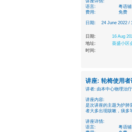
讲座详情:
语言:
粤语辅
费用:
免费
日期: 24 June 2022 / 15
日期:
16 Aug 20
地址:
葵盛小区会
时间:
讲座: 轮椅使用者
讲者: 由本中心物理治
讲座内容:
是次讲座的主题为护肺
者大多出现咳嗽，痰多
讲座详情:
语言:
粤语辅