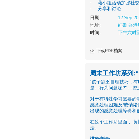
- 藉小组活动加强社
- 分享和讨论
日期:
12 Sep 20
地址:
红磡 香港
时间:
下午六时
下载PDF档案
周末工作坊系列:
“孩子缺乏自理技巧，有
是…行为问题呢?” …
对于有特殊学习需要的
感觉处理困难及/或情
出现的感觉处理障碍和
在这个工作坊里面， 
法。
讲座详情
: