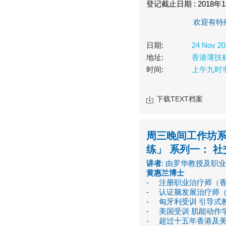
登记截止日期 : 2018年1
欢迎有特
日期:
24 Nov 20
地址:
香港薄扶
时间:
上午九时
下载TEXT档案
周三晚间工作坊
练」 系列一： 社
讲者
: 由罗华教授及职
黄惠兰博士
- 注册职业治疗师（
- 认证脑发展治疗师
- 匈牙利受训 引导式
- 美国受训 肌能动作
- 超过十五年香港及