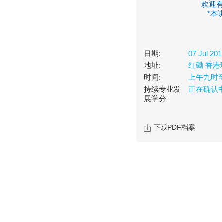
欢迎
*本
日期:
07 Jul 20
地址:
红磡 香港
时间:
上午九时
持续专业发
正在确认
展学分:
下载PDF档案