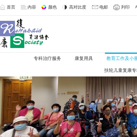
首页
內容
颜色
高对比度
电邮
列印
专科治疗服务
康复用具
教育工作及小
扶轮儿童复康专