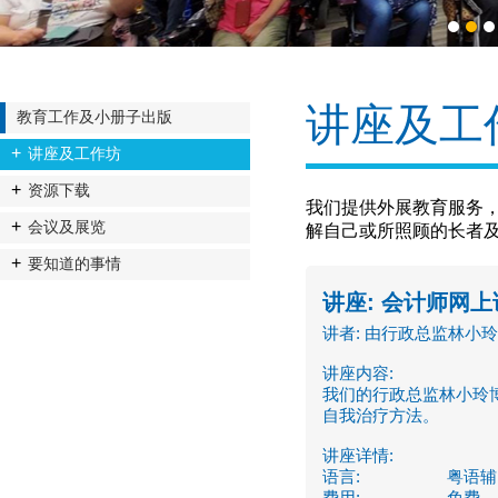
1
2
3
讲座及工
教育工作及小册子出版
讲座及工作坊
资源下载
我们提供外展教育服务
会议及展览
解自己或所照顾的长者
要知道的事情
讲座: 会计师网
讲者: 由行政总监林小
讲座内容:
我们的行政总监林小玲
自我治疗方法。
讲座详情:
语言:
粤语辅
费用:
免费