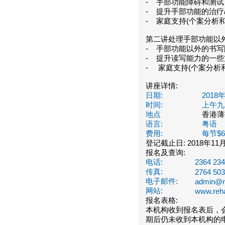
- 手部功能障碍和测试
- 提升手部功能的治疗/
- 家庭支持(个案分析和
第二讲处理手部功能
- 手部功能以外的书写
- 提升读写能力的一些
- 家庭支持(个案分析
讲座详情:
日期:
2018
时间:
上午九
地点
香港薄
语言:
粤语
费用:
每节$6
登记截止日: 2018年11月
报名及查询:
电话:
2364 23
传真:
2764 50
电子邮件:
admin@re
网站:
www.reha
报名表格:
本机构收到报名表后，
期后仍未收到本机构的电邮