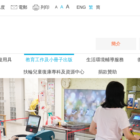
A
A
比度
電郵
列印
ENG
繁
简
A
簡介
復用具
教育工作及小冊子出版
生活環境輔導服務
扶輪兒童復康專科及資源中心
捐款贊助