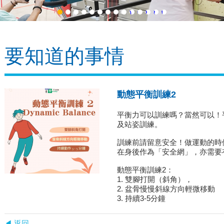
1
2
3
4
5
6
7
8
9
10
11
12
13
14
要知道的事情
動態平衡訓練2
平衡力可以訓練嗎？當然可以！
及站姿訓練。
訓練前請留意安全！做運動的時
在身後作為「安全網」，亦需要
動態平衡訓練2：
1. 雙腳打開（斜角），
2. 盆骨慢慢斜線方向輕微移動
3. 持續3-5分鐘
◀ 返回