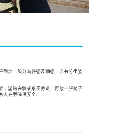
平衡力一般分為靜態及動態，亦有分坐姿
候，請站在牆或桌子旁邊。再放一張椅子
有人在旁確保安全。