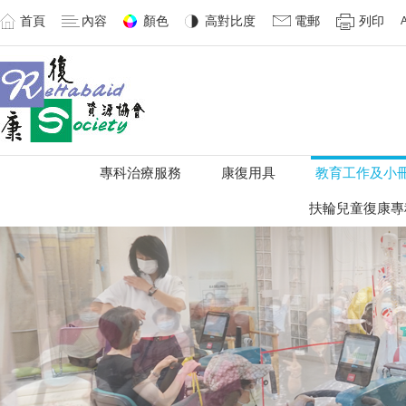
首頁
內容
顏色
高對比度
電郵
列印
專科治療服務
康復用具
教育工作及小
扶輪兒童復康專