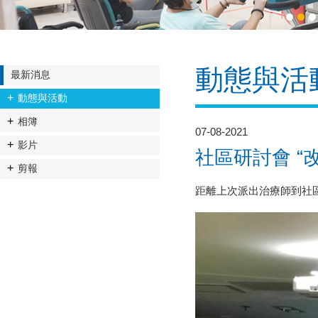
1
2
3
動態與活
最新消息
動態與活動
相簿
07-08-2021
影片
社區研討會 “
剪報
距離上次派出治療師到社