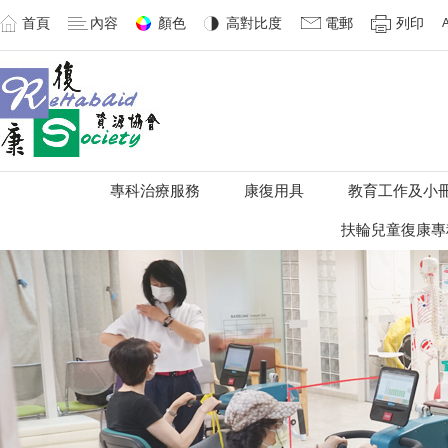
首頁
內容
顏色
高對比度
電郵
列印
專科治療服務
康復用具
教育工作及小
扶輪兒童復康專