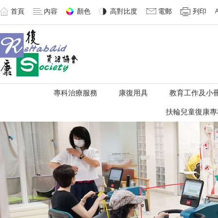
首頁
內容
顏色
高對比度
電郵
列印
專科治療服務
康復用具
教育工作及小
扶輪兒童復康專