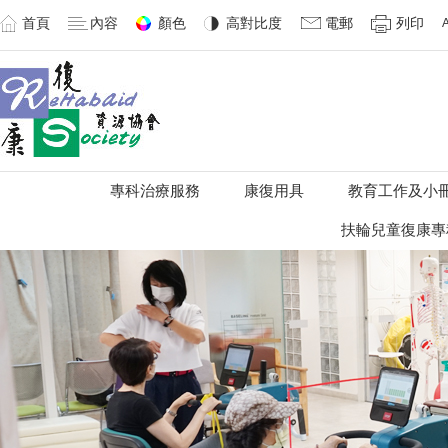
首頁
內容
顏色
高對比度
電郵
列印
專科治療服務
康復用具
教育工作及小
扶輪兒童復康專