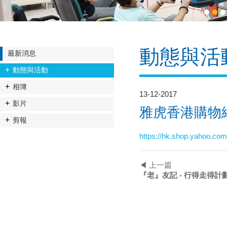
1
2
3
動態與活
最新消息
動態與活動
相簿
13-12-2017
影片
雅虎香港購物網
剪報
https://hk.shop.yahoo.co
◀ 上一篇
『老』友記 - 行得走得計