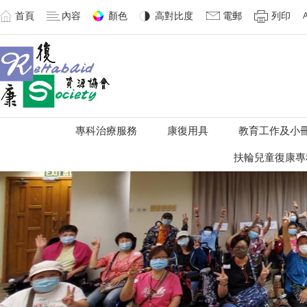
首頁
內容
顏色
高對比度
電郵
列印
專科治療服務
康復用具
教育工作及小
扶輪兒童復康專