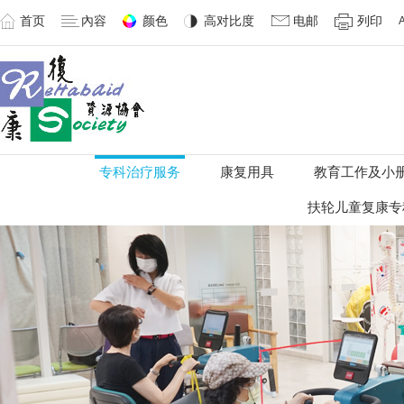
首页
內容
颜色
高对比度
电邮
列印
专科治疗服务
康复用具
教育工作及小
扶轮儿童复康专