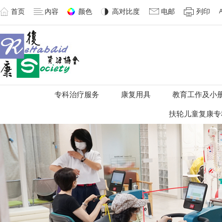
首页
內容
颜色
高对比度
电邮
列印
专科治疗服务
康复用具
教育工作及小
扶轮儿童复康专