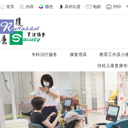
首页
內容
颜色
高对比度
电邮
列印
专科治疗服务
康复用具
教育工作及小
扶轮儿童复康专