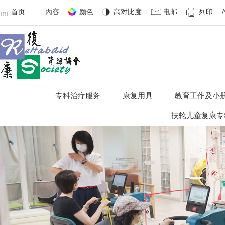
首页
內容
颜色
高对比度
电邮
列印
专科治疗服务
康复用具
教育工作及小
扶轮儿童复康专