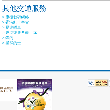
其他交通服務
> 康復數碼網絡
> 香港紅十字會
> 易達轎車
> 香港復康會義工隊
> 鑽的
> 星群的士