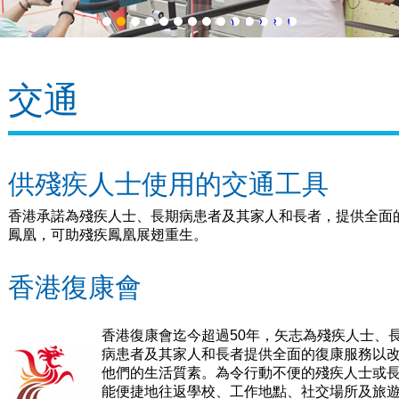
1
2
3
4
5
6
7
8
9
10
11
12
13
14
交通
供殘疾人士使用的交通工具
香港承諾為殘疾人士、長期病患者及其家人和長者，提供全面
鳳凰，可助殘疾鳳凰展翅重生。
香港復康會
香港復康會迄今超過50年，矢志為殘疾人士、
病患者及其家人和長者提供全面的復康服務以
他們的生活質素。為令行動不便的殘疾人士或
能便捷地往返學校、工作地點、社交場所及旅