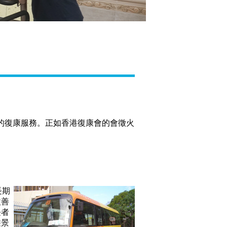
的復康服務。正如香港復康會的會徵火
長期
改善
長者
遊景