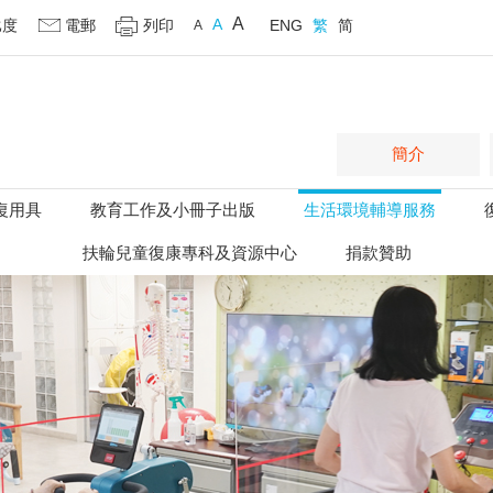
A
A
比度
電郵
列印
ENG
繁
简
A
簡介
復用具
教育工作及小冊子出版
生活環境輔導服務
扶輪兒童復康專科及資源中心
捐款贊助