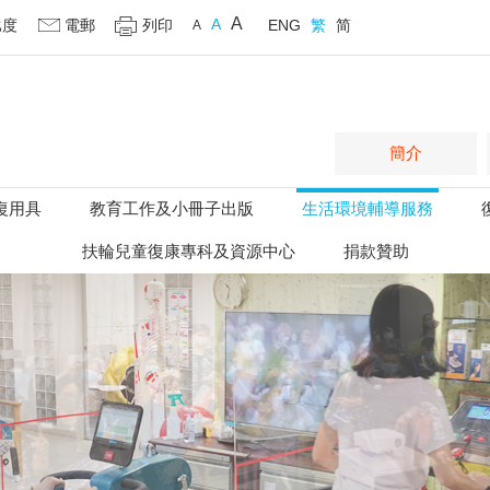
A
A
比度
電郵
列印
ENG
繁
简
A
簡介
復用具
教育工作及小冊子出版
生活環境輔導服務
扶輪兒童復康專科及資源中心
捐款贊助