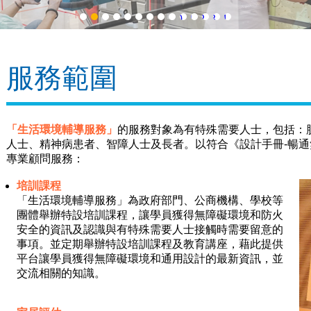
1
2
3
4
5
6
7
8
9
10
11
12
13
14
服務範圍
「生活環境輔導服務」
的服務對象為有特殊需要人士，包括：
人士、精神病患者、智障人士及長者。以符合《設計手冊-暢通
專業顧問服務：
培訓課程
「生活環境輔導服務」為政府部門、公商機構、學校等
團體舉辦特設培訓課程，讓學員獲得無障礙環境和防火
安全的資訊及認識與有特殊需要人士接觸時需要留意的
事項。並定期舉辦特設培訓課程及教育講座，藉此提供
平台讓學員獲得無障礙環境和通用設計的最新資訊，並
交流相關的知識。