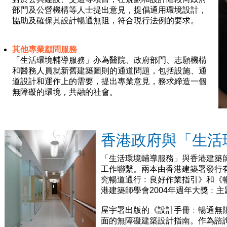
部門及公營機構等人士提出意見，提倡通用環境設計，
協助及確保其設計暢通無阻，符合現行法例的要求。
其他專業顧問服務
「生活環境輔導服務」亦為醫院、政府部門、志願機構
和醫務人員就新舊建築圖則的通道問題，包括設施、通
道設計和運作上的需要，提出專業意見，務求締造一個
無障礙的環境，共融的社會。
香港政府與「生活
「生活環境輔導服務」與香港建築
工作聯繫。兩本由香港建築署發行
究暢道通行﹕良好作業指引》和《
港建築師學會2004年週年大獎﹕
屋宇署出版的《設計手冊﹕暢通無阻
面的無障礙建築設計指南。作為諮